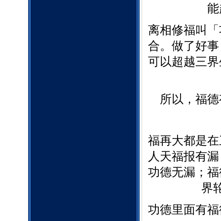
能
离相修福叫「
合。做了好事
可以超越三界
所以，福德
福再大都是在
人天福报有漏
功德无漏；福
界
功德里面有福