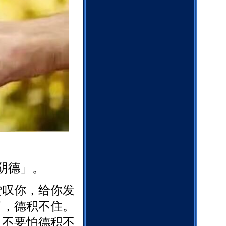
阴德」。
赞叹你，给你发
了，德积不住。
。不要怕德积不