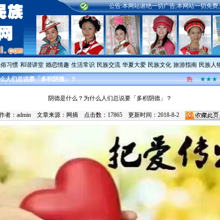
公告:本网站谢绝一切广告,本网站一切免费,是公
风俗习惯
和谐讲堂
婚恋情趣
生活常识
民族交流
华夏大爱
民族文化
旅游指南
民族人
么人们总说要「多积阴德」？
热
★★★
阴德是什么？为什么人们总说要「多积阴德」？
作者：
admin
文章来源：
网摘
点击数：17865 更新时间：2018-8-2