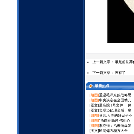
上一篇文章：
谁是前世葬
下一篇文章： 没有了
最新热点
[组图]
重温毛泽东的战略思
[组图]
中央决定在全国幼儿
[图文]
最高院 1号文件： 保
[图文]
套现15亿现金后，摩
[组图]
莫言:人类的好日子不
[组图]
“酒肉穿肠过 佛祖心
[组图]
李克强：治未病爆发
[图文]
民间偏方秘方大全