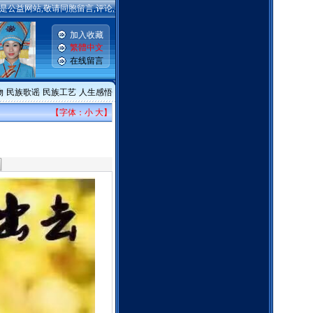
益网站,敬请同胞留言,评论,共同用爱心维护网站! 网站宗旨:为弘扬民族精神,促进民族团结,
加入收藏
繁體中文
在线留言
物
民族歌谣
民族工艺
人生感悟
【字体：
小
大
】