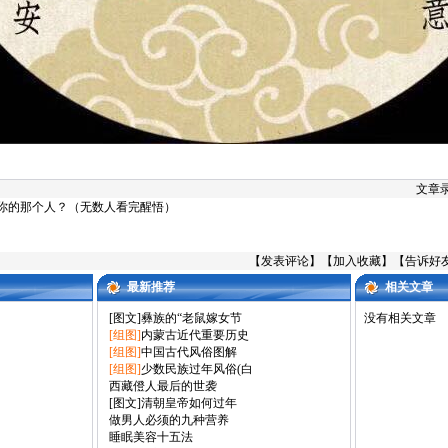
文章录
你的那个人？（无数人看完醒悟）
【
发表评论
】【
加入收藏
】【
告诉好
最新推荐
相关文章
[图文]
彝族的“老鼠嫁女节
没有相关文章
[组图]
内蒙古近代重要历史
[组图]
中国古代风俗图解
[组图]
少数民族过年风俗(白
西藏僜人最后的世袭
[图文]
清朝皇帝如何过年
做男人必须的九种营养
睡眠美容十五法